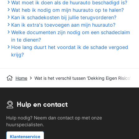
Wat moet ik doen als de huurauto beschadigd is?
Wat heb ik nodig om mijn huurauto op te halen?
Kan ik schadekosten bij jullie terugvorderen?
Kan ik extra's toevoegen aan mijn huurauto?
Welke documenten zijn nodig om een schadeclaim
in te dienen?
Hoe lang duurt het voordat ik de schade vergoed
krijg?
Home
Wat is het verschil tussen 'Dekking Eigen Risico' en
Hulp en contact
Hulp nodig? Neem dan contact op met onze
huurspecialisten.
Klantenservice